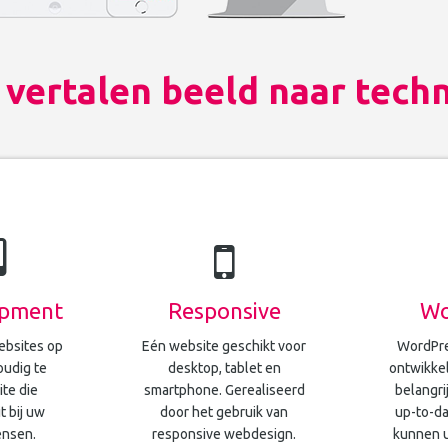
 vertalen beeld naar tech
pment
Responsive
Wo
ebsites op
Eén website geschikt voor
WordPre
oudig te
desktop, tablet en
ontwikkel
te die
smartphone. Gerealiseerd
belangri
t bij uw
door het gebruik van
up-to-da
ensen.
responsive webdesign.
kunnen u