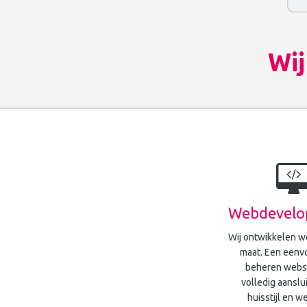
Wij
Webdevelo
Wij ontwikkelen w
maat. Een eenv
beheren websi
volledig aanslui
huisstijl en w