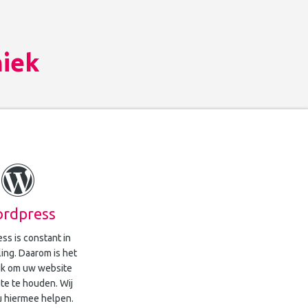
niek
rdpress
ss is constant in
ing. Daarom is het
jk om uw website
te te houden. Wij
 hiermee helpen.